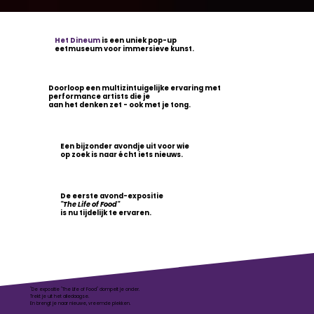
Het Dineum
is een uniek pop-up
eetmuseum voor immersieve kunst.
Doorloop een multizintuigelijke ervaring met
performance artists die je
aan het denken zet - ook met je tong.
Een bijzonder avondje uit voor wie
op zoek is naar écht iets nieuws.
De eerste avond-expositie
"The Life of Food"
is nu tijdelijk te ervaren.
"De expositie "The Life of Food" dompelt je onder.
Trekt je uit het alledaagse.
En brengt je naar nieuwe, vreemde plekken.