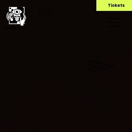
Tickets
Pop up
Museum voor
immersieve
eetbare kunst
Dineum
Tijdelijk tot april
2027 in Den Haag